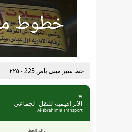
خط سير مينى باص 225 - ٢٢٥
🚐
الابراهيميه للنقل الجماعي
Al-Ibrahimia Transport
رقم الخط