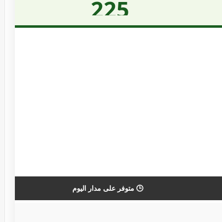
225
🕒 متوفر على مدار اليوم