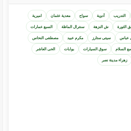
التدريب
أدوية
سواح
معدية عثمان
اميرية
ق الثورة
ش النزهة
سنترال الماظة
السبع عمارات
 عباس
سيتى ستارز
مكرم عبيد
مصطفى النحاس
ع السلام
سوق السيارات
بوابات
الحى العاشر
زهراء مدينة نصر