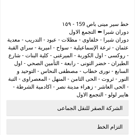
خط سير مينى باص 159 - ١٥٩
دوران شبرا ⁦⬅️⁩ التجمع الاول
دوران شبرا - خلفاوى - مظلات - عبود - التدريب - معدية
عثمان - ترعة الإسماعيلية - سواح - اميرية - سراي القبة
- روكسى - اول الكوربة - الميرغنى - كلية البنات - شارع
الطيران - خضر التونى - رابعة - التأمين الصحي - اول
السابع - نورى خطاب - مصطفى النحاس - التوحيد و
النور - ثروت - الحى الثامن - المنهل - المعصراوى - التبة
- الحى العاشر - زهراء مدينة نصر - اكادمية الشرطة -
هايبر لولو - التجمع الاول
الشركة الصقر للنقل الجماعى
التزام الخط