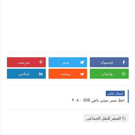
فيسبوك
تويتر
بنترست
واتساب
ريدايت
لينكدين
المقال التالي
خط سير ميني باص 308 - ٣٠٨
الصقر للنقل الجماعي