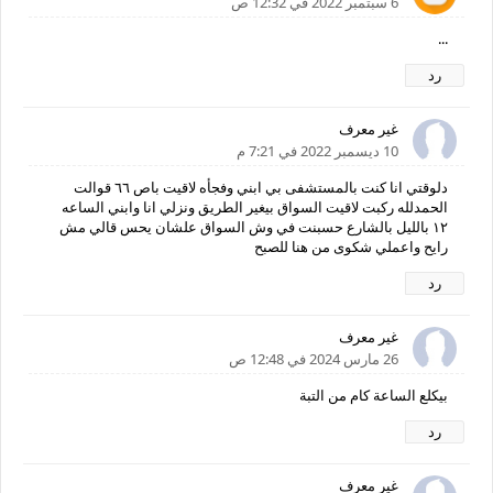
6 سبتمبر 2022 في 12:32 ص
...
رد
غير معرف
10 ديسمبر 2022 في 7:21 م
دلوقتي انا كنت بالمستشفى بي ابني وفجأه لاقيت باص ٦٦ قوالت
الحمدلله ركبت لاقيت السواق بيغير الطريق ونزلي انا وابني الساعه
١٢ بالليل بالشارع حسبنت في وش السواق علشان يحس قالي مش
رايح واعملي شكوى من هنا للصبح
رد
غير معرف
26 مارس 2024 في 12:48 ص
بيكلع الساعة كام من التبة
رد
غير معرف