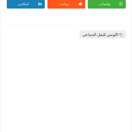
واتساب
ريدايت
لينكدين
اللوتس للنقل الجماعي