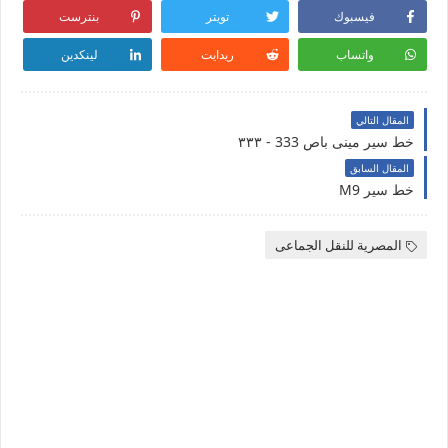
فيسبوك
تويتر
بنترست
واتساب
ريدايت
لينكدين
المقال التالي
خط سير مينى باص 333 - ٣٣٣
المقال السابق
خط سير M9
المصرية للنقل الجماعى