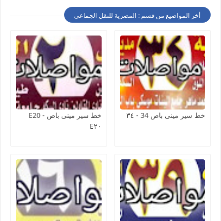
أخر المواضيع من قسم : المصرية للنقل الجماعى
خط سير مينى باص 34 - ٣٤
خط سير مينى باص E20 -
E٢٠