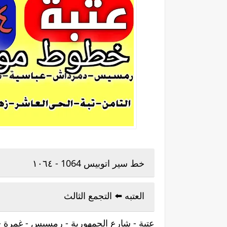
خط سير اتوبيس 1064 - ١٠٦٤
العتبه ⁦⬅️⁩ التجمع الثالث
عتبة - شارع الجمهورية - رمسيس - غمرة - د