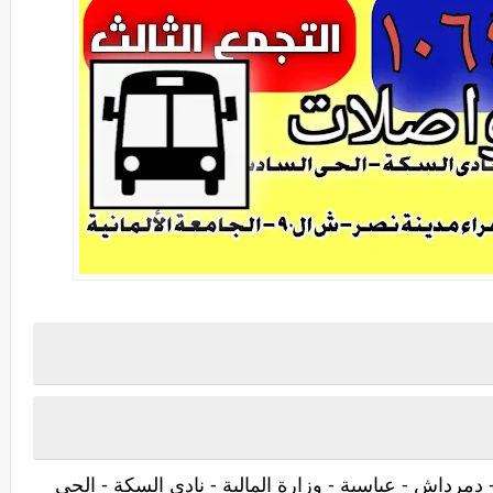
مرداش - عباسية - وزارة المالية - نادى السكة - الحى