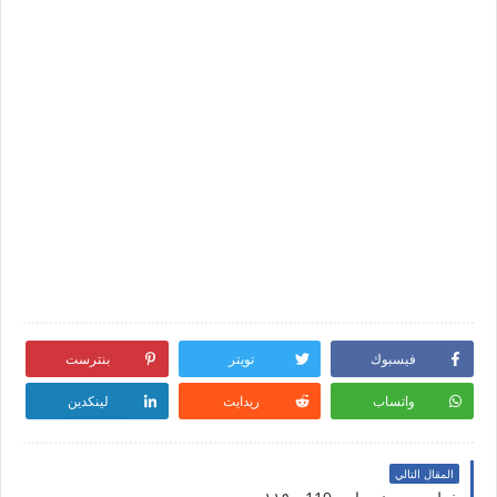
فيسبوك
تويتر
بنترست
واتساب
ريدايت
لينكدين
المقال التالي