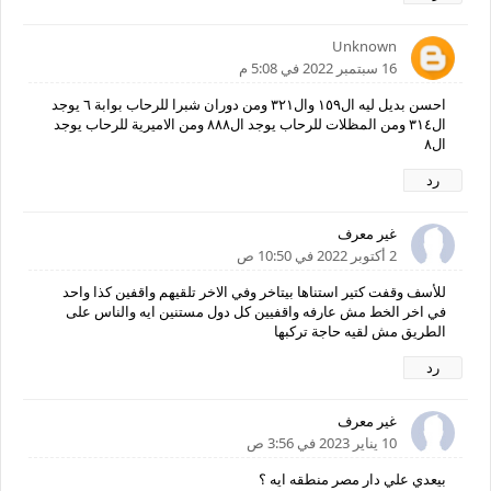
Unknown
16 سبتمبر 2022 في 5:08 م
احسن بديل ليه ال١٥٩ وال٣٢١ ومن دوران شبرا للرحاب بوابة ٦ يوجد
ال٣١٤ ومن المظلات للرحاب يوجد ال٨٨٨ ومن الاميرية للرحاب يوجد
ال٨
رد
غير معرف
2 أكتوبر 2022 في 10:50 ص
للأسف وقفت كتير استناها بيتاخر وفي الاخر تلقيهم واقفين كذا واحد
في اخر الخط مش عارفه واقفيين كل دول مستنين ايه والناس على
الطريق مش لقيه حاجة تركبها
رد
غير معرف
10 يناير 2023 في 3:56 ص
بيعدي علي دار مصر منطقه ايه ؟