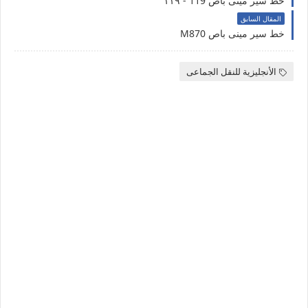
خط سير مينى باص 119 - ١١٩
المقال السابق
خط سير مينى باص M870
الأنجليزية للنقل الجماعى