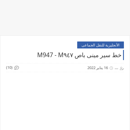
الأنجليزية للنقل الجماعى
خط سير مينى باص M947 - M٩٤٧
(10)
....
16 يناير 2022