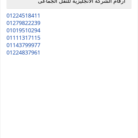
ارقام الشركة الانجليزية للنقل الجماعى
01224518411
01279822239
01019510294
01111317115
01143799977
01224837961