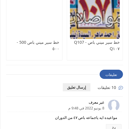
خط سير ميني باص Q107 -
خط سير ميني باص 500 -
٥٠٠
Q١٠٧
تعليقات
10 تعليقات
إرسال تعليق
غير معرف
8 يونيو 2022 في 9:48 م
مواعيده ايه ياجماعه باص ٤٧ من الدوران
رد