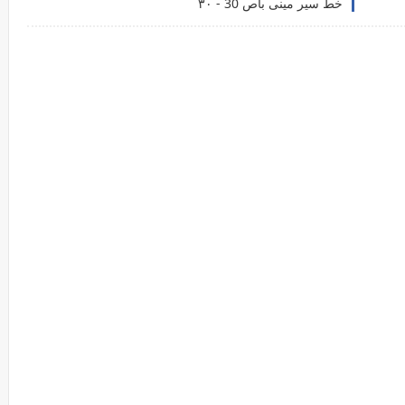
خط سير مينى باص 30 - ٣٠