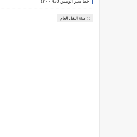
خط سير اتوبيس 430 - ٤٣٠
هيئة النقل العام