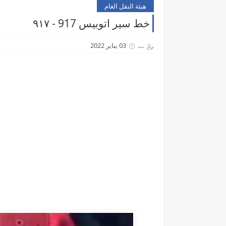
هيئة النقل العام
خط سير اتوبيس 917 - ٩١٧
....
03 يناير 2022