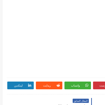
رست
واتساب
ريدايت
لينكدين
المقال السابق