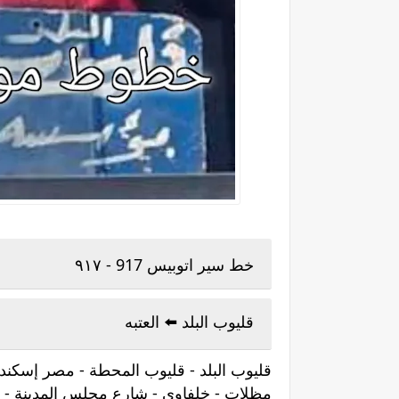
خط سير اتوبيس 917 - ٩١٧
قليوب البلد ⁦⬅️⁩ العتبه
قليوب البلد - قليوب المحطة - مصر إسكندر
مظلات - خلفاوى - شارع
مجلس المدينة - ك