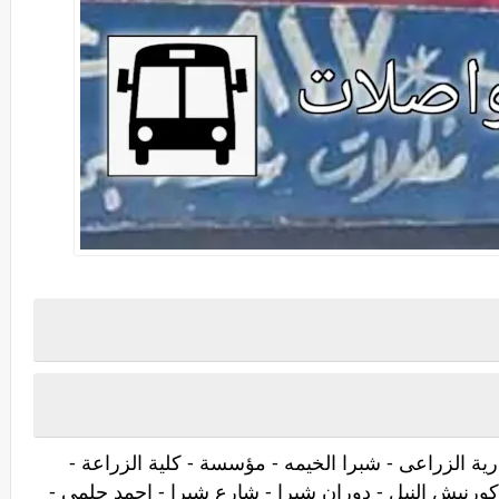
ية الزراعى - شبرا الخيمه - مؤسسة - كلية الزراعة -
ورنيش النيل - دوران شبرا - شارع شبرا - احمد حلمى -