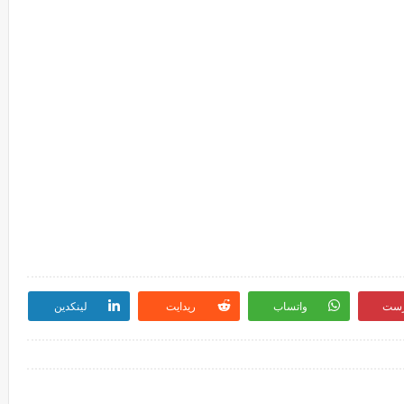
رست
واتساب
ريدايت
لينكدين