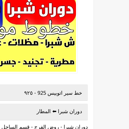
خط سير اتوبيس 925 - ٩٢٥
دوران شبرا ⁦⬅️⁩ المطار
دوران شبرا - روض الفرج - قسم الساحل - ش