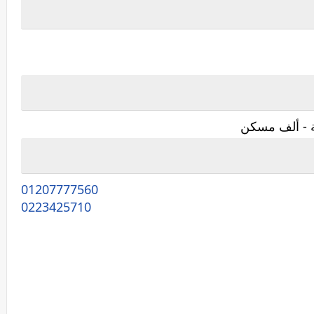
ة - ألف مسكن
01207777560
0223425710