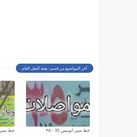
أخر المواضيع من قسم : هيئة النقل العام
خط سير اتوبيس 35 - ٣٥
خط سير اتوبيس