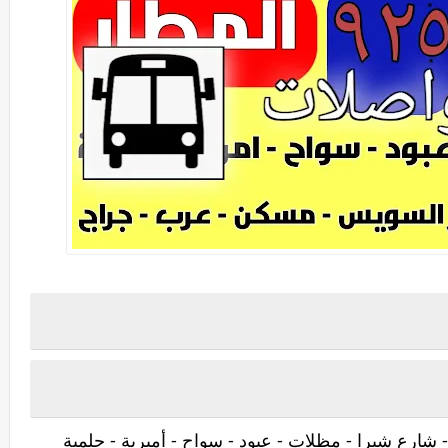
ارع شبرا - مظلات - عبود - سواح - أميرية - حلمية