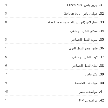
4
جرين باص - Green bus
3
جولدن باص - Golden bus
8
ستار لاين (اتوبيس العاصمة ) - star line
1
سكاي للنقل الجماعي
3
سوت للنقل الجماعي
1
طيور مصر للنقل البري
5
لايت للنقل الجماعي
6
لبنان للنقل الجماعي
7
مكروباص
9
مواصلات العاصمة
41
مواصلات مصر
1
مواصلاتى F-M