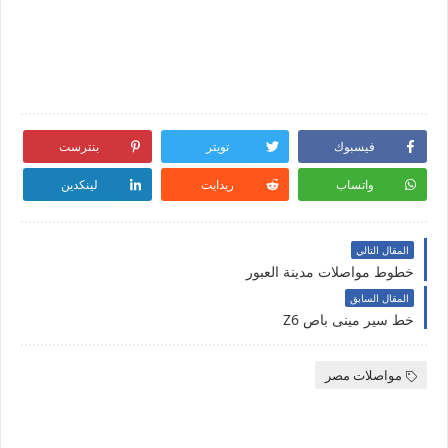
فيسبوك
تويتر
بنترست
واتساب
ريدايت
لينكدين
المقال التالي
خطوط مواصلات مدينة العبور
المقال السابق
خط سير مينى باص Z6
مواصلات مصر