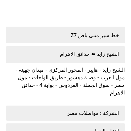
خط سير مينى باص Z7
الشيخ زايد ⁦⬅️⁩ حدائق الاهرام
الشيخ زايد - هايبر - المحور المركزى - ميدان جهينة -
مول العرب - وصلة دهشور - طريق الواحات - مول
مصر - سوق الجملة - الفردوس - بوابة 4 - حدائق
الاهرام
الشركة : مواصلات مصر
التزام الخط