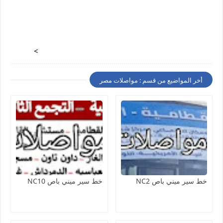
>
أخر المواضيع من قسم : مواصلات مصر
خط سير ميني باص NC2
خط سير ميني باص NC10