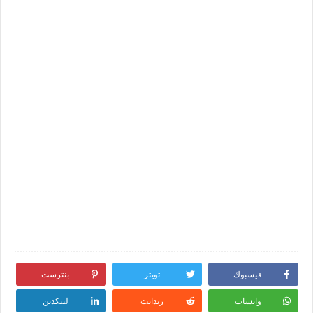
فيسبوك
تويتر
بنترست
واتساب
ريدايت
لينكدين