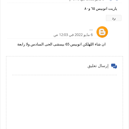
ياريت اتوبيس ٦٥ و٨٠
رد
....
6 مايو 2022 في 12:03 ص
ان شاء اللهلكن اتوبيس 65 بيمشى الحى السادس ولا رابعة
إرسال تعليق