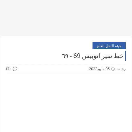
هيئة النقل العام
خط سير اتوبيس 69 - ٦٩
(2)
....
05 مايو 2022