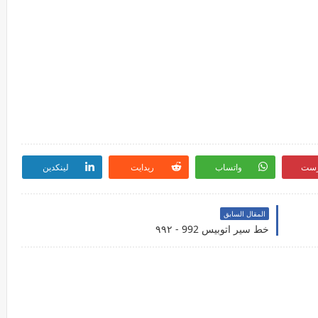
رست
واتساب
ريدايت
لينكدين
المقال السابق
خط سير اتوبيس 992 - ٩٩٢