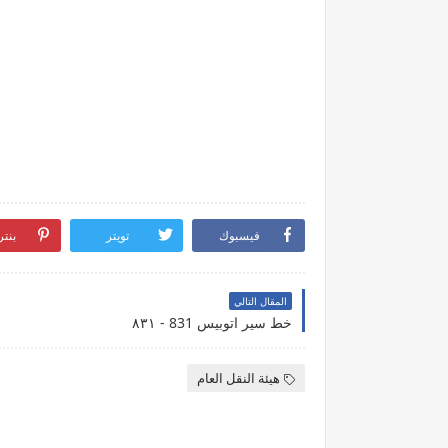
فيسبوك
تويتر
بنت
المقال التالي
خط سير اتوبيس 831 - ٨٣١
هيئة النقل العام