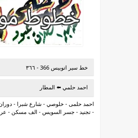
خط سير اتوبيس 366 - ٣٦٦
احمد حلمي ⁦⬅️⁩ المطار
احمد حلمى - خلوصي - شارع شبرا - دوران ش
- تجنيد - جسر السويس - الف مسكن - عرب -