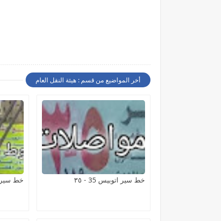
أخر المواضيع من قسم : هيئة النقل العام
خط سير اتوبيس 35 - ٣٥
خط سير اتوبيس