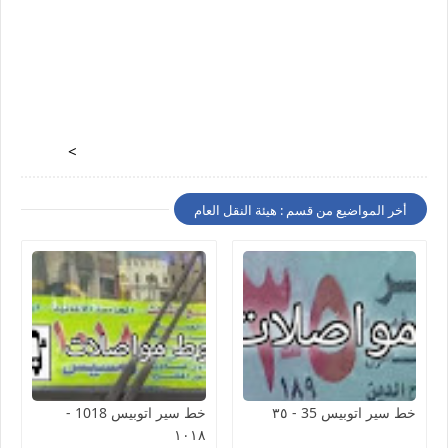
>
أخر المواضيع من قسم : هيئة النقل العام
خط سير اتوبيس 35 - ٣٥
خط سير اتوبيس 1018 -
١٠١٨