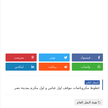
فيسبوك
تويتر
بنترست
واتساب
ريدايت
لينكدين
المقال التالي
خطوط مكروباصات موقف اول عباس و اول مكرم بمدينة نصر
هيئة النقل العام