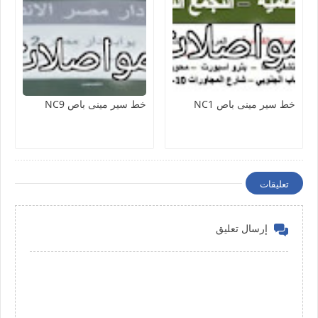
خط سير مينى باص NC1
خط سير مينى باص NC9
تعليقات
إرسال تعليق