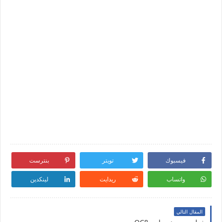
فيسبوك
تويتر
بنترست
واتساب
ريدايت
لينكدين
المقال التالي