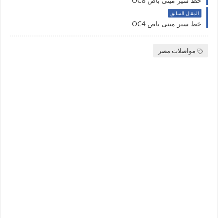
خط سير مينى باص OC8
المقال السابق
خط سير مينى باص OC4
مواصلات مصر