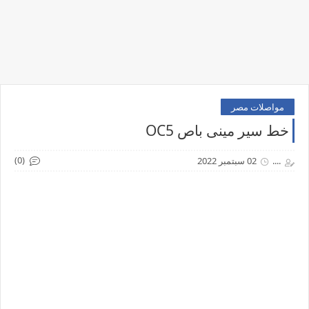
مواصلات مصر
خط سير مينى باص OC5
(0)
....
02 سبتمبر 2022