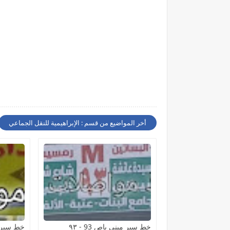
أخر المواضيع من قسم : الإبراهيمية للنقل الجماعي
خط سير ميني باص 93 - ٩٣
خط سير م