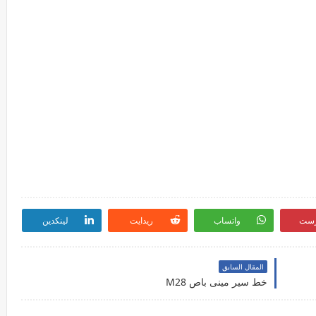
رست
واتساب
ريدايت
لينكدين
المقال السابق
خط سير مينى باص M28