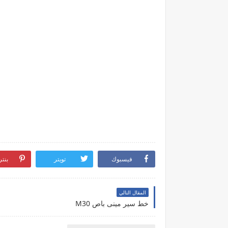
فيسبوك
تويتر
بنت
المقال التالي
خط سير مينى باص M30