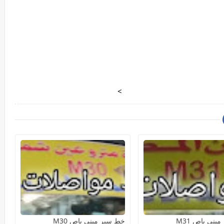
>
ينى باص M31
خط سير مينى باص M30