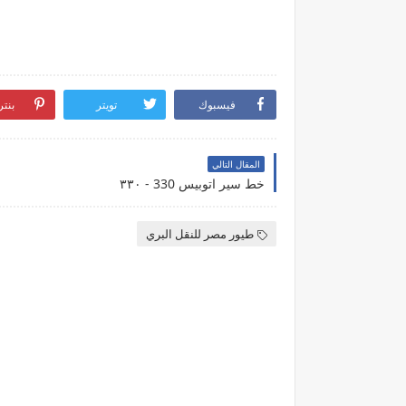
فيسبوك
تويتر
بنت
المقال التالي
خط سير اتوبيس 330 - ٣٣٠
طيور مصر للنقل البري