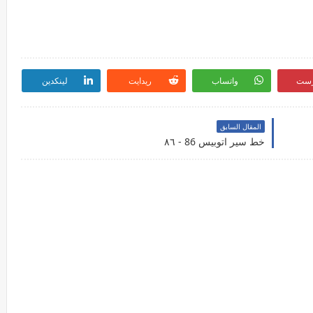
رست
واتساب
ريدايت
لينكدين
المقال السابق
خط سير اتوبيس 86 - ٨٦