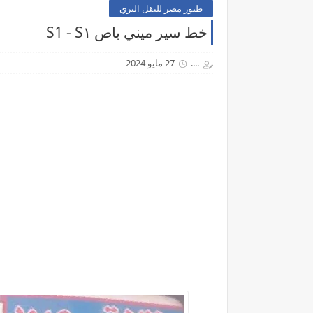
طيور مصر للنقل البري
خط سير ميني باص S1 - S١
....
27 مايو 2024