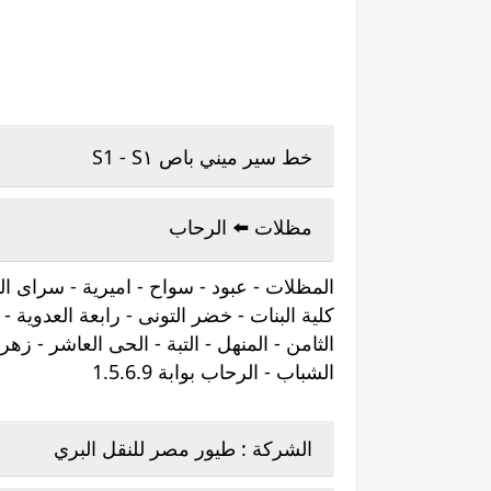
خط سير ميني باص S1 - S١
مظلات ⬅️ الرحاب
المظلات - عبود - سواح - اميرية - سراى ال
كلية البنات - خضر التونى - رابعة العدوية
الثامن - المنهل - التبة - الحى العاشر - زه
الشباب - الرحاب بوابة 1.5.6.9
الشركة : طيور مصر للنقل البري