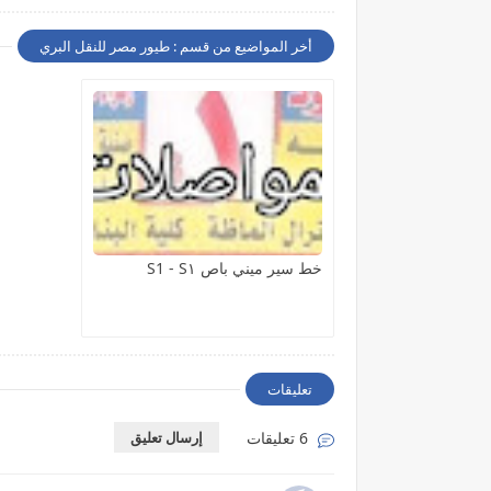
أخر المواضيع من قسم : طيور مصر للنقل البري
خط سير ميني باص S1 - S١
تعليقات
6 تعليقات
إرسال تعليق