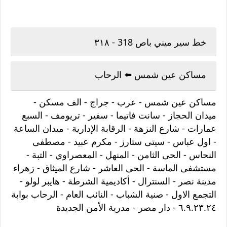
خط سير ميني باص 318 - ٣١٨
مساكن عين شمس ⬅️ الرحاب
مساكن عين شمس - عرب - جراج - الف مسكن -
ميدان الحجاز - سانت فاتيما - سفير - تريومف - السبع
عمارات - شارع النزهة - الرقابة الإدارية - ميدان الساعة
- اول عباس - سيتى ستارز - مكرم عبيد - مصطفى
النحاس - الحى الثامن - المنهل - المعصراوي - التبة -
مستشفى الماسة - الحى العاشر - شارع الميثاق - زهراء
مدينة نصر - السنترال - أكاديمية الشرطة - هايبر لولو -
التجمع الاول - صنية الشباب - النائب العام - الرحاب بوابة
٦.٩.٢٣.٢٤ - دار مصر - مدرية الأمن الجديدة