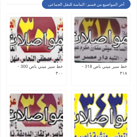
أخر المواضيع من قسم : الماسة للنقل الجماعى
خط سير ميني باص 318 -
خط سير ميني باص 300 -
٣٠٠
٣١٨