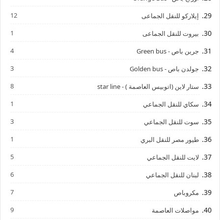
12
إيلاركو للنقل الجماعى
1
بيروت للنقل الجماعى
4
جرين باص - Green bus
3
جولدن باص - Golden bus
8
ستار لاين (اتوبيس العاصمة ) - star line
1
سكاي للنقل الجماعي
3
سوت للنقل الجماعي
1
طيور مصر للنقل البري
5
لايت للنقل الجماعي
6
لبنان للنقل الجماعي
7
مكروباص
9
مواصلات العاصمة