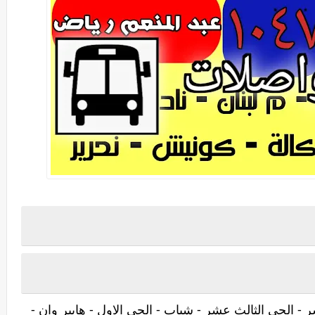
 - الحى الثالث عشر - شباب - الحى الاول - هايبر وان -