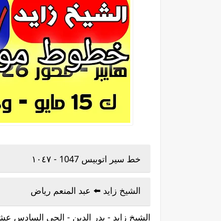
خط سير اتوبيس 1047 - ١٠٤٧
الشيخ زايد ⁦⬅️⁩ عبد المنعم رياض
الشيخ زايد - بدر الدين - الحى السادس عشر