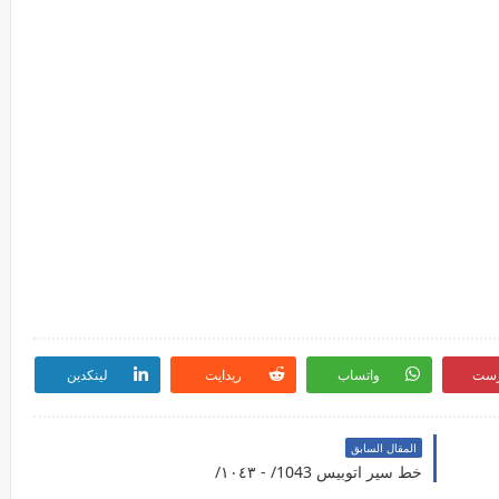
رست
واتساب
ريدايت
لينكدين
المقال السابق
خط سير اتوبيس 1043/ - ١٠٤٣/