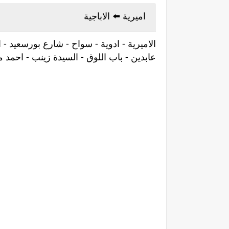
اميرية ⁦⬅️⁩ الاباجية
الاميرية - ادوية - سواح - شارع بورسعيد -
عابدين - باب اللوق - السيدة زينب - احمد ما