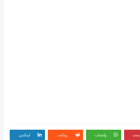
رست
واتساب
ريدايت
لينكدين